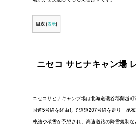
目次
[
表示
]
ニセコ サヒナキャン場 
ニセコサヒナキャンプ場は北海道磯谷郡蘭越町
国道5号線を経由して道道207号線を走り、昆
凍結や積雪が予想され、高速道路の降雪規制な