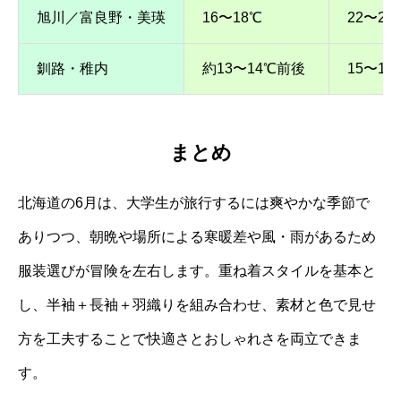
旭川／富良野・美瑛
16〜18℃
22〜2
釧路・稚内
約13〜14℃前後
15〜1
まとめ
北海道の6月は、大学生が旅行するには爽やかな季節で
ありつつ、朝晩や場所による寒暖差や風・雨があるため
服装選びが冒険を左右します。重ね着スタイルを基本と
し、半袖＋長袖＋羽織りを組み合わせ、素材と色で見せ
方を工夫することで快適さとおしゃれさを両立できま
す。