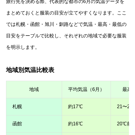
旅行先を決める際、代表的な都市の6月の気温データを
まとめておくと服装の目安が立てやすくなります。ここ
では札幌・函館・旭川・釧路などで気温・最高・最低の
目安をテーブルで比較し、それぞれの地域で必要な服装
を明示します。
地域別気温比較表
地域
平均気温（6月）
最高
札幌
約17℃
21〜2
函館
約16℃
20℃前