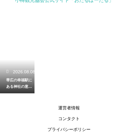
小樽観光協会公式サイト「おたるぽーたる」
2026.08.08
帯広の幸福駅に
ある神社の意味
とは？恋人たち
に人気のロマン
チックスポット
運営者情報
コンタクト
2026.08.07
プライバシーポリシー
北海道の山菜の