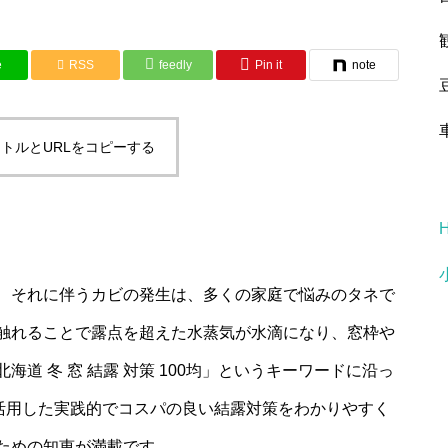
e
RSS
feedly
Pin it
note
トルとURLをコピーする
、それに伴うカビの発生は、多くの家庭で悩みのタネで
触れることで露点を超えた水蒸気が水滴になり、窓枠や
道 冬 窓 結露 対策 100均」というキーワードに沿っ
を活用した実践的でコスパの良い結露対策をわかりやすく
ための知恵が満載です。