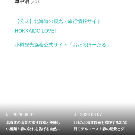
車中泊
(25)
【公式】北海道の観光・旅行情報サイト
HOKKAIDO LOVE!
小樽観光協会公式サイト「おたるぽーたる」
2026.08.07
2026.08.06
時期と美味し
5月の北海道観光を満喫する2泊3
札幌から函館への移動
告げる自然の
日モデルコース！春の絶景とグル
のどっち？料金と所