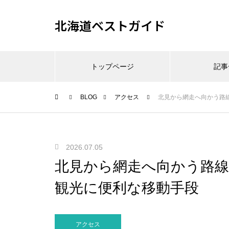
北海道ベストガイド
トップページ
記事
BLOG
アクセス
北見から網走へ向かう路
2026.07.05
北見から網走へ向かう路
観光に便利な移動手段
アクセス