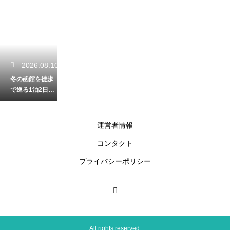
2026.08.10
冬の函館を徒歩
で巡る1泊2日モ
デルコース！雪
景色を歩くロマ
ンチックな旅
運営者情報
コンタクト
2026.08.09
プライバシーポリシー
小樽の住吉神社
の美しい花手水
はいつ見られ
る？色鮮やかな
花々に心癒され
る
All rights reserved.