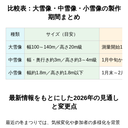
比較表：大雪像・中雪像・小雪像の製作
期間まとめ
種類
サイズ（目安）
大雪像
幅100～140m／高さ20m級
測量開始11
中雪像
幅・奥行き約3m／高さ約3～4m級
1月中旬から
小雪像
幅約1.8m／高さ約1.8m以下
1月末～2月
最新情報をもとにした2026年の見通し
と変更点
最近の冬まつりでは、気候変化や参加者の多様化を背景