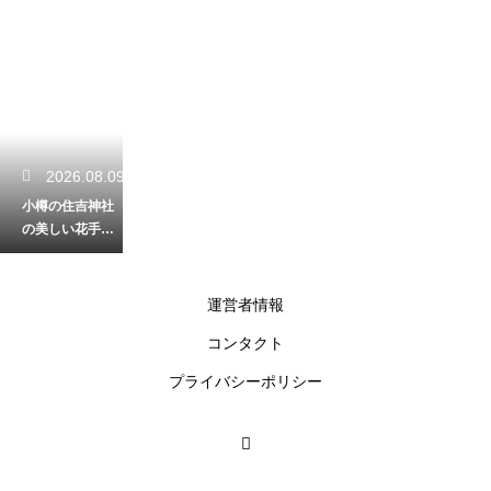
2026.08.09
小樽の住吉神社
の美しい花手水
はいつ見られ
る？色鮮やかな
花々に心癒され
運営者情報
る
コンタクト
2026.08.08
プライバシーポリシー
帯広の幸福駅に
ある神社の意味
とは？恋人たち
に人気のロマン