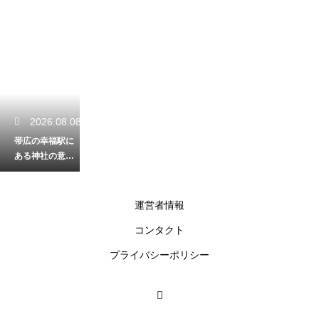
2026.08.08
帯広の幸福駅に
ある神社の意味
とは？恋人たち
に人気のロマン
チックスポット
運営者情報
コンタクト
2026.08.07
プライバシーポリシー
北海道の山菜の
採り時期と美味
しい種類！春の
訪れを告げる自